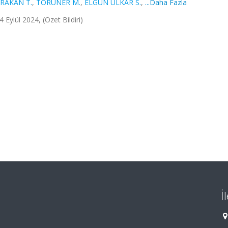
RAKAN T.
,
TÖRÜNER M.
,
ELGÜN ÜLKAR S.
,
...Daha Fazla
Eylül 2024, (Özet Bildiri)
İ