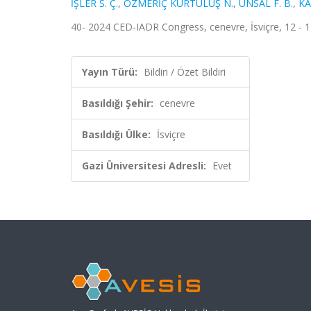
İŞLER S. Ç.
,
ÖZMERİÇ KURTULUŞ N.
,
ÜNSAL F. B.
,
KA
40- 2024 CED-IADR Congress, cenevre, İsviçre, 12 - 14 
Yayın Türü:
Bildiri / Özet Bildiri
Basıldığı Şehir:
cenevre
Basıldığı Ülke:
İsviçre
Gazi Üniversitesi Adresli:
Evet