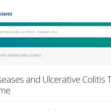
stemi
TAL DISEASES AND ULCERAT...
seases and Ulcerative Colitis
ome