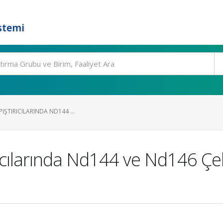
stemi
IŞTIRICILARINDA ND144 ...
ıcılarında Nd144 ve Nd146 Çek