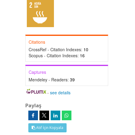
Citations
CrossRef - Citation Indexes:
10
Scopus - Citation Indexes:
16
Captures
Mendeley - Readers:
39
-
see details
Paylaş
Atıf İçin Kopyala