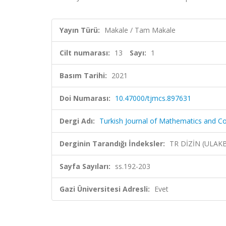
Yayın Türü:
Makale / Tam Makale
Cilt numarası:
13
Sayı:
1
Basım Tarihi:
2021
Doi Numarası:
10.47000/tjmcs.897631
Dergi Adı:
Turkish Journal of Mathematics and C
Derginin Tarandığı İndeksler:
TR DİZİN (ULAK
Sayfa Sayıları:
ss.192-203
Gazi Üniversitesi Adresli:
Evet