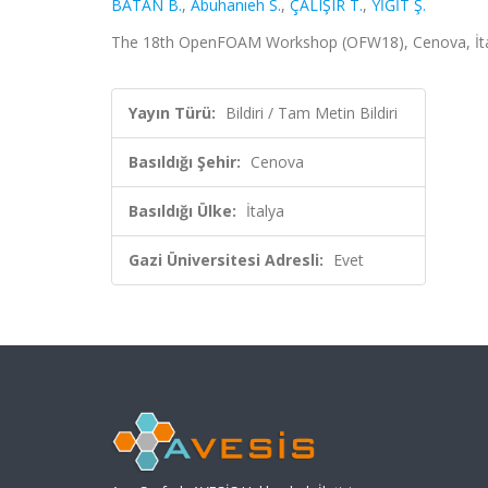
BATAN B.
,
Abuhanıeh S.
,
ÇALIŞIR T.
,
YİĞİT Ş.
The 18th OpenFOAM Workshop (OFW18), Cenova, İtaly
Yayın Türü:
Bildiri / Tam Metin Bildiri
Basıldığı Şehir:
Cenova
Basıldığı Ülke:
İtalya
Gazi Üniversitesi Adresli:
Evet