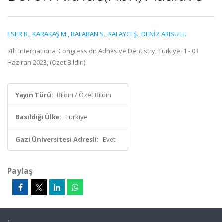
ESER R.
,
KARAKAŞ M.
,
BALABAN S.
,
KALAYCI Ş.
,
DENİZ ARISU H.
7th International Congress on Adhesive Dentistry, Türkiye, 1 - 03
Haziran 2023, (Özet Bildiri)
Yayın Türü:
Bildiri / Özet Bildiri
Basıldığı Ülke:
Türkiye
Gazi Üniversitesi Adresli:
Evet
Paylaş