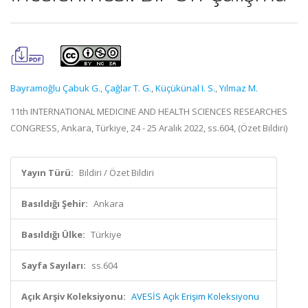
Bayramoğlu Çabuk G.
,
Çağlar T. G.
,
Küçükünal I. S.
,
Yılmaz M.
11th INTERNATIONAL MEDICINE AND HEALTH SCIENCES RESEARCHES
CONGRESS, Ankara, Türkiye, 24 - 25 Aralık 2022, ss.604, (Özet Bildiri)
Yayın Türü:
Bildiri / Özet Bildiri
Basıldığı Şehir:
Ankara
Basıldığı Ülke:
Türkiye
Sayfa Sayıları:
ss.604
Açık Arşiv Koleksiyonu:
AVESİS Açık Erişim Koleksiyonu