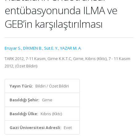
entübasyonunda ILMA ve
GEB’in karşılaştırılması
Eruyar S.
,
DİKMEN B.
,
Süt E. Y.
,
YAZAR M. A.
TARK 2012, 7-11 Kasım, Girne K.K.T.C, Girne, Kıbrıs (Kktc), 7 - 11 Kasım
2012, (Özet Bildiri)
Yayın Türü:
Bildiri / Özet Bildiri
Basıldığı Şehir:
Girne
Basıldığı Ülke:
Kıbrıs (Kktc)
Gazi Üniversitesi Adresli:
Evet