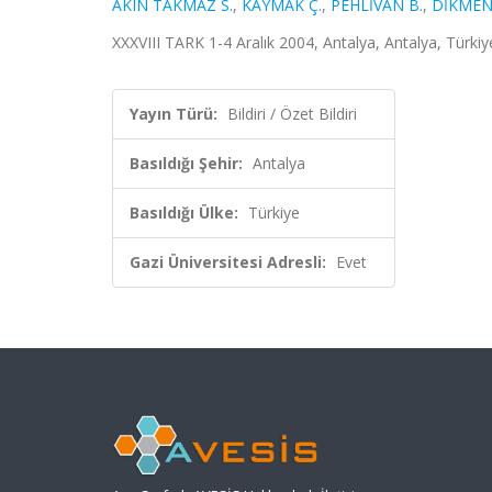
AKIN TAKMAZ S.
,
KAYMAK Ç.
,
PEHLİVAN B.
,
DİKMEN
XXXVIII TARK 1-4 Aralık 2004, Antalya, Antalya, Türkiye,
Yayın Türü:
Bildiri / Özet Bildiri
Basıldığı Şehir:
Antalya
Basıldığı Ülke:
Türkiye
Gazi Üniversitesi Adresli:
Evet