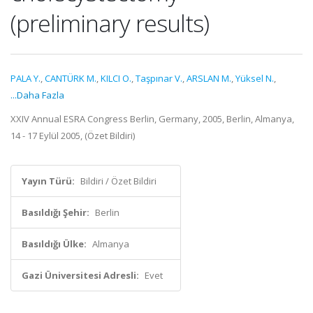
(preliminary results)
PALA Y.
,
CANTÜRK M.
,
KILCI O.
,
Taşpınar V.
,
ARSLAN M.
,
Yüksel N.
,
...Daha Fazla
XXIV Annual ESRA Congress Berlin, Germany, 2005, Berlin, Almanya,
14 - 17 Eylül 2005, (Özet Bildiri)
Yayın Türü:
Bildiri / Özet Bildiri
Basıldığı Şehir:
Berlin
Basıldığı Ülke:
Almanya
Gazi Üniversitesi Adresli:
Evet