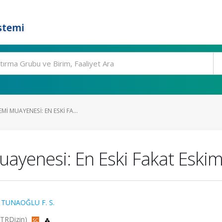
stemi
I MUAYENESI: EN ESKI FA...
ayenesi: En Eski Fakat Eskim
,
TUNAOĞLU F. S.
 TRDizin)