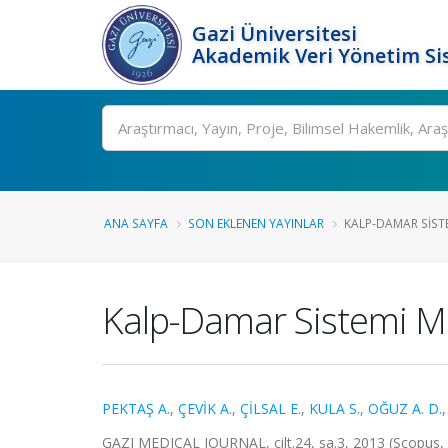
Gazi Üniversitesi
Akademik Veri Yönetim Si
Ara
ANA SAYFA
SON EKLENEN YAYINLAR
KALP-DAMAR SISTEM
Kalp-Damar Sistemi Mu
PEKTAŞ A.
,
ÇEVİK A.
,
ÇİLSAL E.
,
KULA S.
,
OĞUZ A. D.
GAZI MEDICAL JOURNAL, cilt.24, sa.3, 2013 (Scopus,