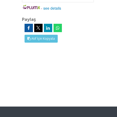
-
see details
Paylaş
Atıf İçin Kopyala