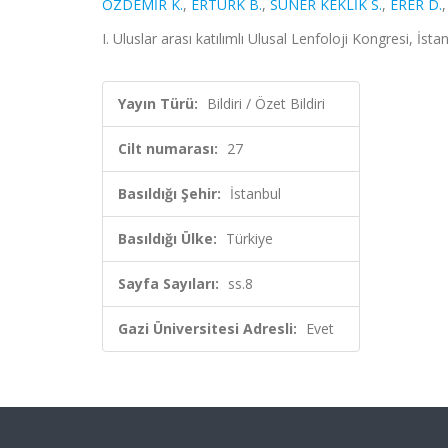
ÖZDEMİR K.
,
ERTÜRK B.
,
SUNER KEKLİK S.
,
ERER D.
I. Uluslar arası katılımlı Ulusal Lenfoloji Kongresi, İsta
Yayın Türü:
Bildiri / Özet Bildiri
Cilt numarası:
27
Basıldığı Şehir:
İstanbul
Basıldığı Ülke:
Türkiye
Sayfa Sayıları:
ss.8
Gazi Üniversitesi Adresli:
Evet