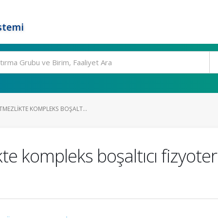
stemi
TMEZLIKTE KOMPLEKS BOŞALT...
e kompleks boşaltıcı fizyotera