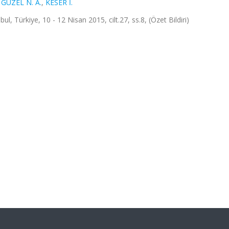
,
GÜZEL N. A.
,
KESER İ.
nbul, Türkiye, 10 - 12 Nisan 2015, cilt.27, ss.8, (Özet Bildiri)