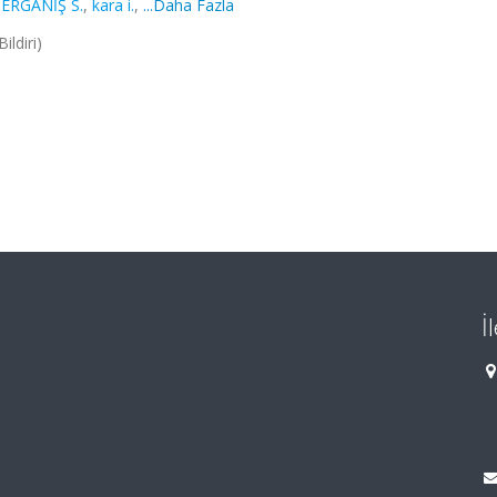
,
ERGANİŞ S.
,
kara i.
,
...Daha Fazla
ldiri)
İ