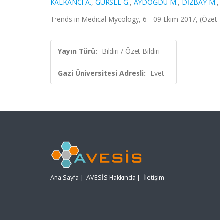
KALKANCI A.
,
GÜRSEL G.
,
AYDOĞDU M.
,
DİZBAY M.
Trends in Medical Mycology, 6 - 09 Ekim 2017, (Özet Bi
Yayın Türü:
Bildiri / Özet Bildiri
Gazi Üniversitesi Adresli:
Evet
Ana Sayfa
|
AVESİS Hakkında
|
İletişim