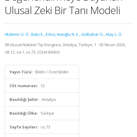
Ulusal Zeki Bir Tanı Modeli
Akdemir Ü. Ö.
,
Balcı E.
,
Erkoç Ataoğlu N. E.
,
Gülbahar Ö.
,
Atay L. Ö.
38.Ulusal Nükleer Tıp Kongresi, Antalya, Türkiye, 1 - 05 Nisan 2026,
cilt.12, sa.1, ss.73, (Özet Bildiri)
Yayın Türü:
Bildiri / Özet Bildiri
Cilt numarası:
12
Basıldığı Şehir:
Antalya
Basıldığı Ülke:
Türkiye
Sayfa Sayıları:
ss.73