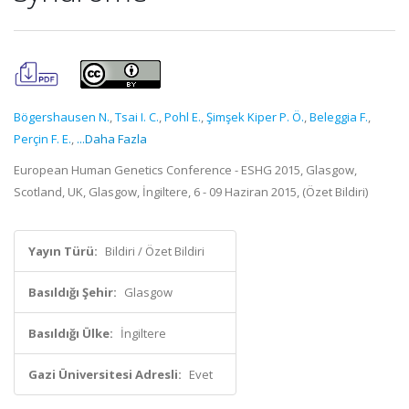
Bögershausen N.
,
Tsai I. C.
,
Pohl E.
,
Şimşek Kiper P. Ö.
,
Beleggia F.
,
Perçin F. E.
,
...Daha Fazla
European Human Genetics Conference - ESHG 2015, Glasgow,
Scotland, UK, Glasgow, İngiltere, 6 - 09 Haziran 2015, (Özet Bildiri)
Yayın Türü:
Bildiri / Özet Bildiri
Basıldığı Şehir:
Glasgow
Basıldığı Ülke:
İngiltere
Gazi Üniversitesi Adresli:
Evet