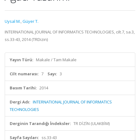
Uysal M.
,
Güyer T.
INTERNATIONAL JOURNAL OF INFORMATICS TECHNOLOGIES, cilt.7, sa.3,
ss.33-43, 2014 (TRDizin)
Yayın Türü:
Makale / Tam Makale
Cilt numarası:
7
Sayı:
3
Basım Tarihi:
2014
Dergi Adı:
INTERNATIONAL JOURNAL OF INFORMATICS
TECHNOLOGIES
Derginin Tarandığı İndeksler:
TR DİZİN (ULAKBİM)
Sayfa Sayıları:
ss.33-43