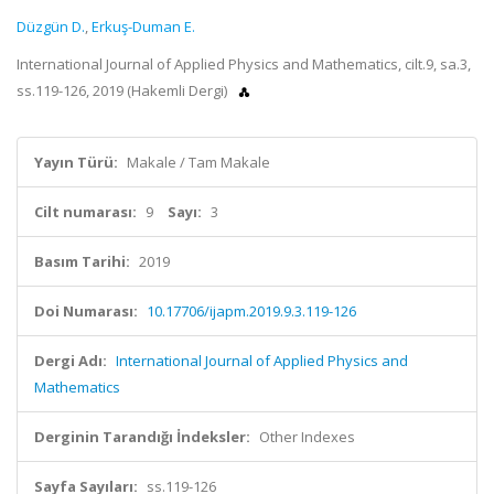
Düzgün D.
,
Erkuş-Duman E.
International Journal of Applied Physics and Mathematics, cilt.9, sa.3,
ss.119-126, 2019 (Hakemli Dergi)
Yayın Türü:
Makale / Tam Makale
Cilt numarası:
9
Sayı:
3
Basım Tarihi:
2019
Doi Numarası:
10.17706/ijapm.2019.9.3.119-126
Dergi Adı:
International Journal of Applied Physics and
Mathematics
Derginin Tarandığı İndeksler:
Other Indexes
Sayfa Sayıları:
ss.119-126