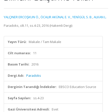
YALÇINER ERCOŞKUN Ö.
,
ÖCALIR AKÜNAL E. V.
,
YENİGÜL S. B.
,
ALKAN L.
Paradoks, cilt.11, ss.4-23, 2016 (Hakemli Dergi)
Yayın Türü:
Makale / Tam Makale
Cilt numarası:
11
Basım Tarihi:
2016
Dergi Adı:
Paradoks
Derginin Tarandığı İndeksler:
EBSCO Education Source
Sayfa Sayıları:
ss.4-23
Gazi Üniversitesi Adresli:
Evet