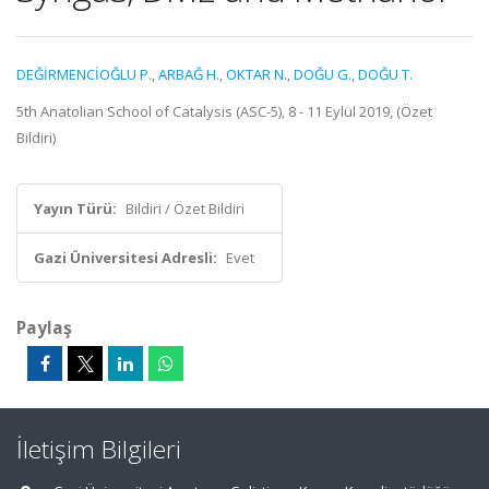
DEĞİRMENCİOĞLU P.
,
ARBAĞ H.
,
OKTAR N.
,
DOĞU G.
,
DOĞU T.
5th Anatolian School of Catalysis (ASC-5), 8 - 11 Eylül 2019, (Özet
Bildiri)
Yayın Türü:
Bildiri / Özet Bildiri
Gazi Üniversitesi Adresli:
Evet
Paylaş
İletişim Bilgileri