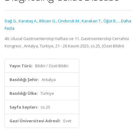
Dağ G.
,
Karataş A.
,
Bilican G.
,
Cindoruk M.
,
Karakan T.
,
Öğüt B.
,
...Daha
Fazla
40. Ulusal Gastroenteroloji Haftası ve 11. Gastroenteroloji Cerrahisi
Kongresi , Antalya, Türkiye, 21 - 26 Kasım 2023, ss.25, (Özet Bildiri)
Yayın Türü:
Bildiri / Özet Bildiri
Basıldığı Şehir:
Antalya
Basıldığı Ülke:
Türkiye
Sayfa Sayıları:
ss.25
Gazi Üniversitesi Adresli:
Evet