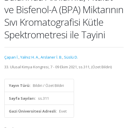
ve Bisfenol-A (BPA) Miktarının
Sıvı Kromatografisi Kütle
Spektrometresi ile Tayini
Çapan İ.
,
Yalnız H. A.
,
Arslaner İ. B.
,
Süslü D.
33. Ulusal Kimya Kongresi, 7 - 09 Ekim 2021, ss.311, (Özet Bildiri)
Yayın Türü:
Bildiri / Özet Bildiri
Sayfa Sayıları:
ss.311
Gazi Üniversitesi Adresli:
Evet