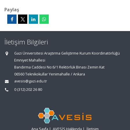
Paylaş
İletişim Bilgileri
Gazi Üniversitesi Araştırma Geliştirme Kurum Koordinatörlüğü
Emniyet Mahallesi
Bandırma Caddesi No:6/1 Rektörlük Binası Zemin Kat
06560 Teknikokullar Yenimahalle / Ankara
avesis@gazi.edu.tr
0 (312) 202 26 80
Ana Sayfa
|
AVESİS Hakkında
|
İletişim