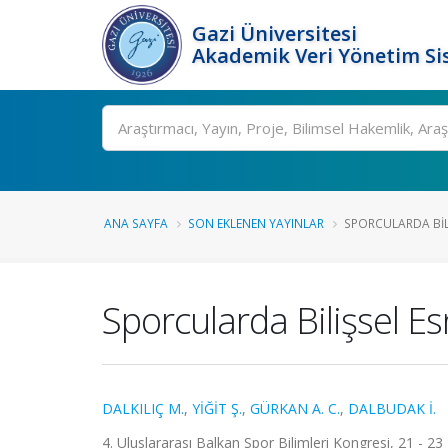
Gazi Üniversitesi
Akademik Veri Yönetim Si
Ara
ANA SAYFA
SON EKLENEN YAYINLAR
SPORCULARDA BILIŞ
Sporcularda Bilişsel E
DALKILIÇ M.
,
YİĞİT Ş.
,
GÜRKAN A. C.
,
DALBUDAK İ.
4. Uluslararası Balkan Spor Bilimleri Kongresi, 21 - 23 