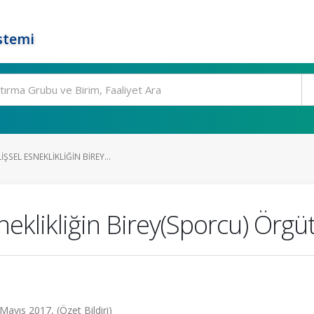
stemi
SEL ESNEKLIKLIĞIN BIREY...
sneklikliğin Birey(Sporcu) Örg
Mayıs 2017, (Özet Bildiri)