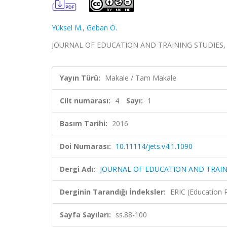
Yüksel M.
,
Geban Ö.
JOURNAL OF EDUCATION AND TRAINING STUDIES, cilt.
Yayın Türü:
Makale / Tam Makale
Cilt numarası:
4
Sayı:
1
Basım Tarihi:
2016
Doi Numarası:
10.11114/jets.v4i1.1090
Dergi Adı:
JOURNAL OF EDUCATION AND TRAIN
Derginin Tarandığı İndeksler:
ERIC (Education 
Sayfa Sayıları:
ss.88-100