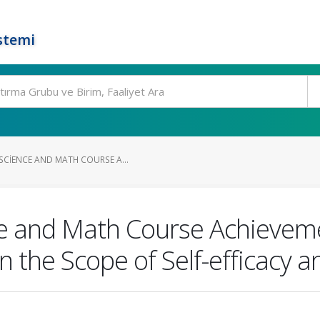
stemi
SCIENCE AND MATH COURSE A...
e and Math Course Achieveme
n the Scope of Self-efficacy a