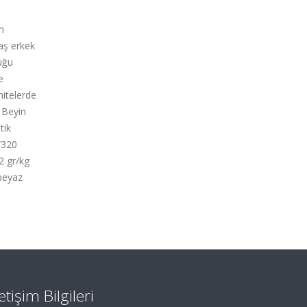
n
aş
erkek
uğu
e
itelerde
Beyin
tik
/320
2
gr/kg
beyaz
letişim Bilgileri