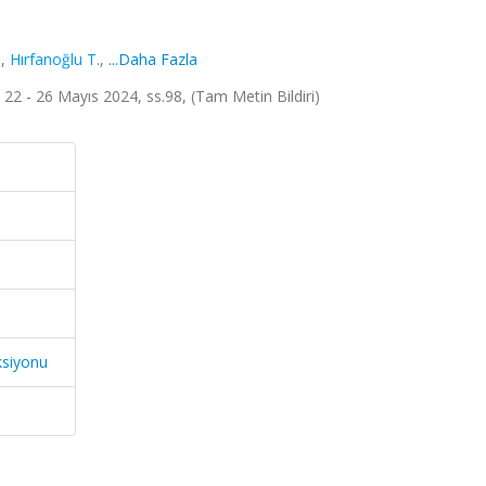
.
,
Hırfanoğlu T.
,
...Daha Fazla
 22 - 26 Mayıs 2024, ss.98, (Tam Metin Bildiri)
ksiyonu