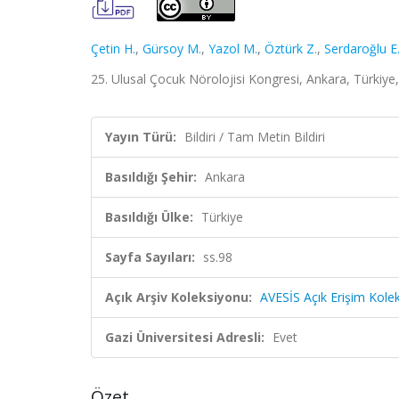
Çetin H.
,
Gürsoy M.
,
Yazol M.
,
Öztürk Z.
,
Serdaroğlu E
25. Ulusal Çocuk Nörolojisi Kongresi, Ankara, Türkiye,
Yayın Türü:
Bildiri / Tam Metin Bildiri
Basıldığı Şehir:
Ankara
Basıldığı Ülke:
Türkiye
Sayfa Sayıları:
ss.98
Açık Arşiv Koleksiyonu:
AVESİS Açık Erişim Kole
Gazi Üniversitesi Adresli:
Evet
Özet