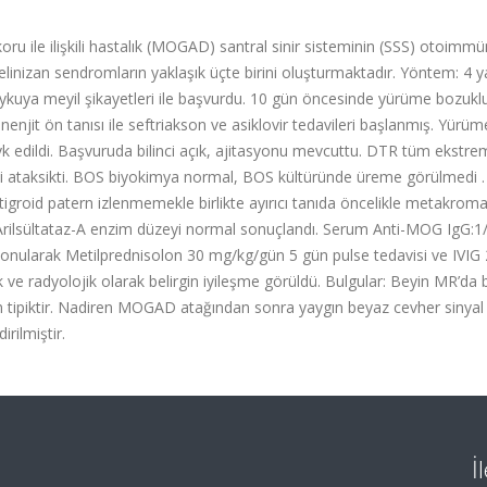
koru
ile
ilişkili
hastalık
(MOGAD)
santral
sinir
sisteminin
(SSS)
otoimmü
linizan
sendromların
yaklaşık
üçte
birini
oluşturmaktadır. Yöntem:
4
y
ykuya
meyil
şikayetleri
ile
başvurdu.
10
gün
öncesinde
yürüme
bozukl
nenjit
ön
tanısı
ile
seftriakson
ve
asiklovir
tedavileri
başlanmış.
Yürüm
vk
edildi.
Başvuruda
bilinci
açık,
ajitasyonu
mevcuttu.
DTR
tüm
ekstrem
i
ataksikti.
BOS
biyokimya
normal,
BOS
kültüründe
üreme
görülmedi
.
tigroid
patern
izlenmemekle
birlikte
ayırıcı
tanıda
öncelikle
metakroma
Arilsültataz-A
enzim
düzeyi
normal
sonuçlandı.
Serum
Anti-MOG
IgG:1
onularak
Metilprednisolon
30
mg/kg/gün
5
gün
pulse
tedavisi
ve
IVIG
k
ve
radyolojik
olarak
belirgin
iyileşme
görüldü. Bulgular:
Beyin
MR’da
n
tipiktir.
Nadiren
MOGAD
atağından
sonra
yaygın
beyaz
cevher
sinyal
dirilmiştir.
İ