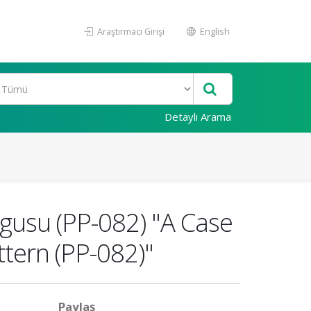
Araştırmacı Girişi
English
Detaylı Arama
gusu (PP-082) "A Case
tern (PP-082)"
Paylaş