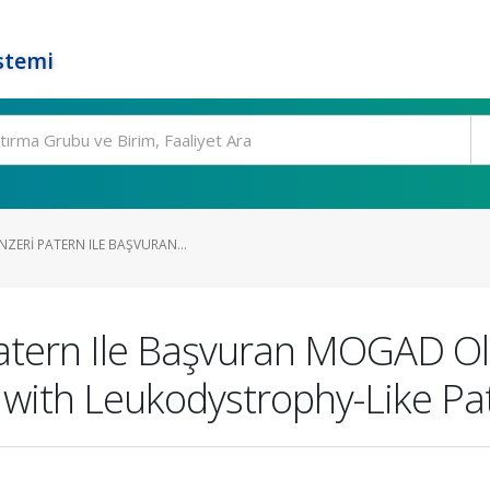
stemi
ZERI PATERN ILE BAŞVURAN...
Patern Ile Başvuran MOGAD Ol
ith Leukodystrophy-Like Pat