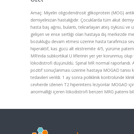
Amaç:
Miyelin
oligodendrosit
glikoprotein
(MOG)
anti
demiyelinizan
hastalığıdır.
Çocuklarda
tüm
akut
demiye
hasta
baş
ağrısı,
bulantı,
tekrarlayan
ateş
öyküsü
ve
u
gelişen
ve
ense
sertliği
olan
hastaya
dış
merkezde
me
bozukluğu
devam
etmesi
üzerine
hasta
tarafımıza
se
hiperaktif,
kas
gücü
alt
ekstremite
4/5,
yürüme
patern
MR’ında
subkortikal
U
liflerinin
yer
yer
korunmuş
olup
lökodistrofi
düşünüldü.
Spinal
MR
normal
raporlandı.
pozitif
sonuçlanması
üzerine
hastaya
MOGAD
tanısı
k
tedavileri
verildi.
1
ay
sonra
poliklinik
kontrolünde
klini
cevherde
izlenen
T2
hiperintens
lezyonlar
MOGAD
içi
anormalliği
içeren
lökodistrofi
benzeri
MRG
paterni
bil