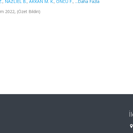
Z.
,
NAZLIEL B.
,
AKKAN M. K.
,
ÖNCÜ F.
,
...Daha Fazla
m 2022, (Özet Bildiri)
İ