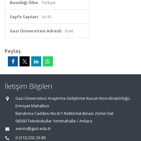
Basıldığı Ülke:
Türkiye
Sayfa Sayıları:
ss.91
Gazi Üniversitesi Adresli:
Evet
Paylaş
İletişim Bilgileri
Gazi Üniversitesi Araştırma Geliştirme Kurum Koordinatörlüğü
Emniyet Mahallesi
Bandırma Caddesi No:6/1 Rektörlük Binası Zemin Kat
06560 Teknikokullar Yenimahalle / Ankara
avesis@gazi.edu.tr
0 (312) 202 26 80