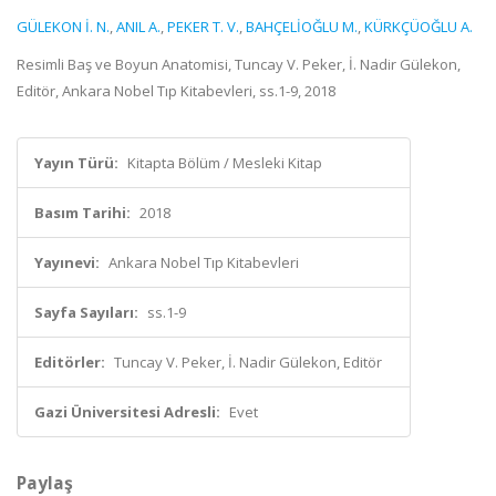
GÜLEKON İ. N.
,
ANIL A.
,
PEKER T. V.
,
BAHÇELİOĞLU M.
,
KÜRKÇÜOĞLU A.
Resimli Baş ve Boyun Anatomisi, Tuncay V. Peker, İ. Nadir Gülekon,
Editör, Ankara Nobel Tıp Kitabevleri, ss.1-9, 2018
Yayın Türü:
Kitapta Bölüm / Mesleki Kitap
Basım Tarihi:
2018
Yayınevi:
Ankara Nobel Tıp Kitabevleri
Sayfa Sayıları:
ss.1-9
Editörler:
Tuncay V. Peker, İ. Nadir Gülekon, Editör
Gazi Üniversitesi Adresli:
Evet
Paylaş