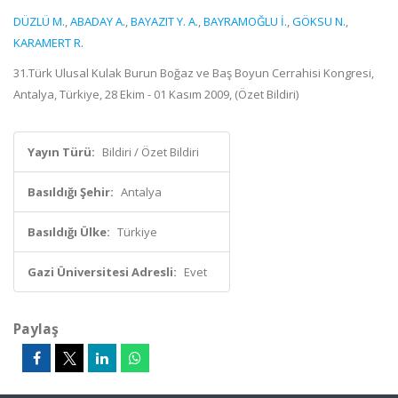
DÜZLÜ M.
,
ABADAY A.
,
BAYAZIT Y. A.
,
BAYRAMOĞLU İ.
,
GÖKSU N.
,
KARAMERT R.
31.Türk Ulusal Kulak Burun Boğaz ve Baş Boyun Cerrahisi Kongresi,
Antalya, Türkiye, 28 Ekim - 01 Kasım 2009, (Özet Bildiri)
Yayın Türü:
Bildiri / Özet Bildiri
Basıldığı Şehir:
Antalya
Basıldığı Ülke:
Türkiye
Gazi Üniversitesi Adresli:
Evet
Paylaş