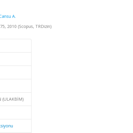
Cansu A.
1-175, 2010 (Scopus, TRDizin)
N (ULAKBİM)
ksiyonu