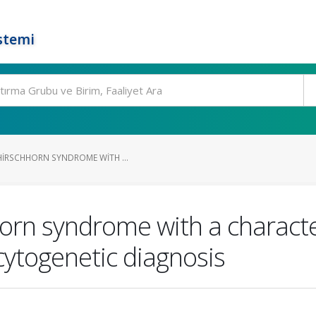
stemi
HIRSCHHORN SYNDROME WITH ...
orn syndrome with a characte
 cytogenetic diagnosis