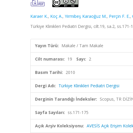
Karaer K.
,
Koç A.
,
Yirmibeş Karaoğuz M.
,
Perçin F. E.
,
Türkiye Klinikleri Pediatri Dergisi, cilt.19, sa.2, ss.17
Yayın Türü:
Makale / Tam Makale
Cilt numarası:
19
Sayı:
2
Basım Tarihi:
2010
Dergi Adı:
Türkiye Klinikleri Pediatri Dergisi
Derginin Tarandığı İndeksler:
Scopus, TR DİZİ
Sayfa Sayıları:
ss.171-175
Açık Arşiv Koleksiyonu:
AVESİS Açık Erişim Kole