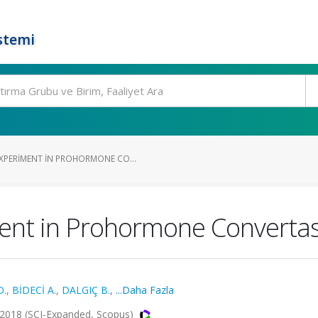
stemi
PERIMENT IN PROHORMONE CO...
ent in Prohormone Convertas
D.
,
BİDECİ A.
,
DALGIÇ B.
,
...Daha Fazla
018 (SCI-Expanded, Scopus)