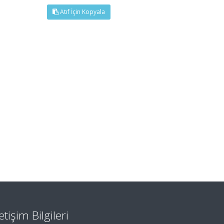
Atıf İçin Kopyala
letişim Bilgileri