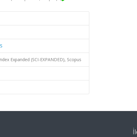
S
 Index Expanded (SCI-EXPANDED), Scopus
İ