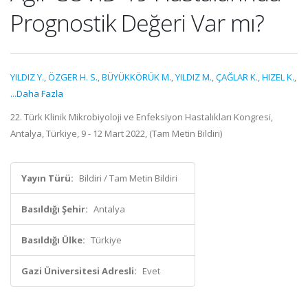
Prognostik Değeri Var mı?
YILDIZ Y.
,
ÖZGER H. S.
,
BÜYÜKKÖRÜK M.
,
YILDIZ M.
,
ÇAĞLAR K.
,
HIZEL K.
,
...Daha Fazla
22. Türk Klinik Mikrobiyoloji ve Enfeksiyon Hastalıkları Kongresi,
Antalya, Türkiye, 9 - 12 Mart 2022, (Tam Metin Bildiri)
Yayın Türü:
Bildiri / Tam Metin Bildiri
Basıldığı Şehir:
Antalya
Basıldığı Ülke:
Türkiye
Gazi Üniversitesi Adresli:
Evet