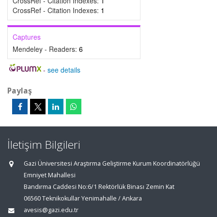
CrossRef - Citation Indexes:
1
CrossRef - Citation Indexes:
1
Captures
Mendeley - Readers:
6
-
see details
Paylaş
İletişim Bilgileri
Gazi Üniversitesi Araştırma Geliştirme Kurum Koordinatörlüğü
Emniyet Mahallesi
Bandırma Caddesi No:6/1 Rektörlük Binası Zemin Kat
06560 Teknikokullar Yenimahalle / Ankara
avesis@gazi.edu.tr