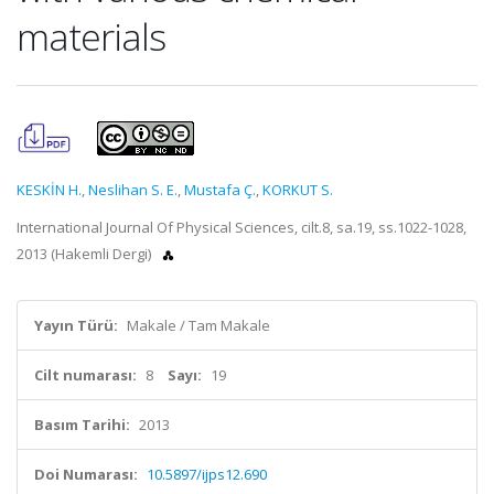
materials
KESKİN H.
,
Neslihan S. E.
,
Mustafa Ç.
,
KORKUT S.
International Journal Of Physical Sciences, cilt.8, sa.19, ss.1022-1028,
2013 (Hakemli Dergi)
Yayın Türü:
Makale / Tam Makale
Cilt numarası:
8
Sayı:
19
Basım Tarihi:
2013
Doi Numarası:
10.5897/ijps12.690