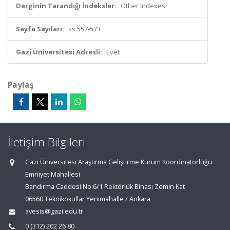
Derginin Tarandığı İndeksler:
Other Indexes
Sayfa Sayıları:
ss.557-573
Gazi Üniversitesi Adresli:
Evet
Paylaş
İletişim Bilgileri
Gazi Üniversitesi Araştırma Geliştirme Kurum Koordinatörlüğü
Emniyet Mahallesi
Bandırma Caddesi No:6/1 Rektörlük Binası Zemin Kat
06560 Teknikokullar Yenimahalle / Ankara
avesis@gazi.edu.tr
0 (312) 202 26 80