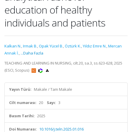
education of healthy
individuals and patients
Kalkan N.
,
Irmak B.
,
Opak Yücel B.
,
Öztürk K.
,
Yıldız Emre N.
,
Mercan
Annak İ.
,
...Daha Fazla
TEACHING AND LEARNING IN NURSING, cilt.20, sa.3, ss.623-628, 2025
(ESCI, Scopus)
Yayın Türü:
Makale / Tam Makale
Cilt numarası:
20
Sayı:
3
Basım Tarihi:
2025
Doi Numarası:
10.1016/j.teln.2025.01.016