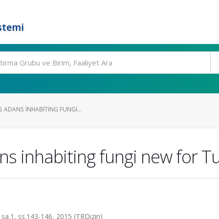
stemi
 ADANS INHABITING FUNGI...
s inhabiting fungi new for T
.1, ss.143-146, 2015 (TRDizin)