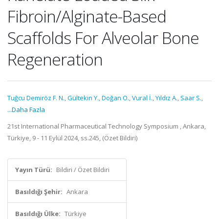
Fibroin/Alginate-Based
Scaffolds For Alveolar Bone
Regeneration
Tuğcu Demiröz F. N.
,
Gültekin Y.
,
Doğan O.
,
Vural İ.
,
Yıldız A.
,
Saar S.
,
...Daha Fazla
21st International Pharmaceutical Technology Symposium , Ankara,
Türkiye, 9 - 11 Eylül 2024, ss.245, (Özet Bildiri)
Yayın Türü:
Bildiri / Özet Bildiri
Basıldığı Şehir:
Ankara
Basıldığı Ülke:
Türkiye