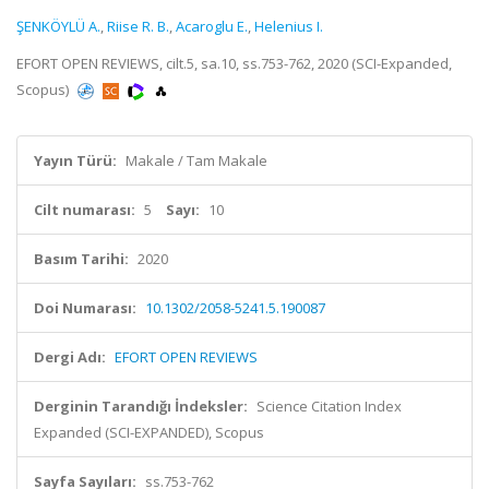
ŞENKÖYLÜ A.
,
Riise R. B.
,
Acaroglu E.
,
Helenius I.
EFORT OPEN REVIEWS, cilt.5, sa.10, ss.753-762, 2020 (SCI-Expanded,
Scopus)
Yayın Türü:
Makale / Tam Makale
Cilt numarası:
5
Sayı:
10
Basım Tarihi:
2020
Doi Numarası:
10.1302/2058-5241.5.190087
Dergi Adı:
EFORT OPEN REVIEWS
Derginin Tarandığı İndeksler:
Science Citation Index
Expanded (SCI-EXPANDED), Scopus
Sayfa Sayıları:
ss.753-762