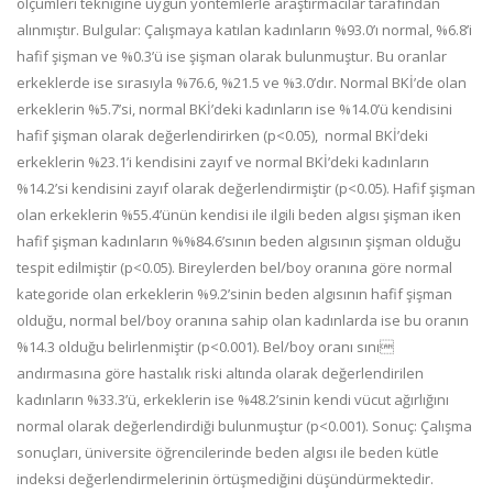
ölçümleri tekniğine uygun yöntemlerle araştırmacılar tarafından
alınmıştır. Bulgular: Çalışmaya katılan kadınların %93.0’ı normal, %6.8’i
hafif şişman ve %0.3’ü ise şişman olarak bulunmuştur. Bu oranlar
erkeklerde ise sırasıyla %76.6, %21.5 ve %3.0’dır. Normal BKİ’de olan
erkeklerin %5.7’si, normal BKİ’deki kadınların ise %14.0’ü kendisini
hafif şişman olarak değerlendirirken (p<0.05), normal BKİ’deki
erkeklerin %23.1’i kendisini zayıf ve normal BKİ’deki kadınların
%14.2’si kendisini zayıf olarak değerlendirmiştir (p<0.05). Hafif şişman
olan erkeklerin %55.4’ünün kendisi ile ilgili beden algısı şişman iken
hafif şişman kadınların %%84.6’sının beden algısının şişman olduğu
tespit edilmiştir (p<0.05). Bireylerden bel/boy oranına göre normal
kategoride olan erkeklerin %9.2’sinin beden algısının hafif şişman
olduğu, normal bel/boy oranına sahip olan kadınlarda ise bu oranın
%14.3 olduğu belirlenmiştir (p<0.001). Bel/boy oranı sını
andırmasına göre hastalık riski altında olarak değerlendirilen
kadınların %33.3’ü, erkeklerin ise %48.2’sinin kendi vücut ağırlığını
normal olarak değerlendirdiği bulunmuştur (p<0.001). Sonuç: Çalışma
sonuçları, üniversite öğrencilerinde beden algısı ile beden kütle
indeksi değerlendirmelerinin örtüşmediğini düşündürmektedir.