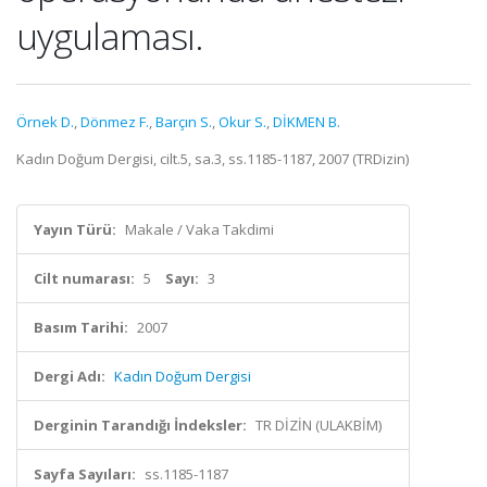
uygulaması.
Örnek D.
,
Dönmez F.
,
Barçın S.
,
Okur S.
,
DİKMEN B.
Kadın Doğum Dergisi, cilt.5, sa.3, ss.1185-1187, 2007 (TRDizin)
Yayın Türü:
Makale / Vaka Takdimi
Cilt numarası:
5
Sayı:
3
Basım Tarihi:
2007
Dergi Adı:
Kadın Doğum Dergisi
Derginin Tarandığı İndeksler:
TR DİZİN (ULAKBİM)
Sayfa Sayıları:
ss.1185-1187