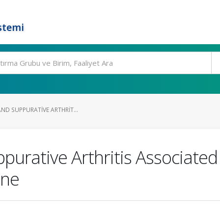
stemi
AND SUPPURATIVE ARTHRIT...
uppurative Arthritis Associate
ine