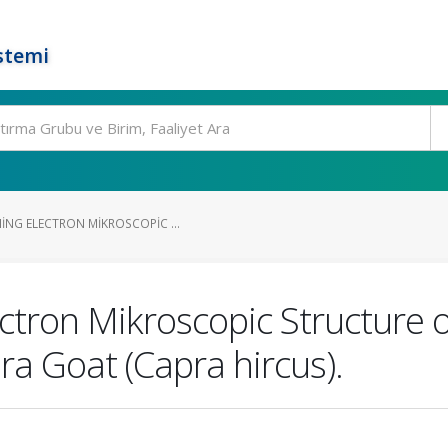
stemi
ING ELECTRON MIKROSCOPIC ...
ctron Mikroscopic Structure o
a Goat (Capra hircus).