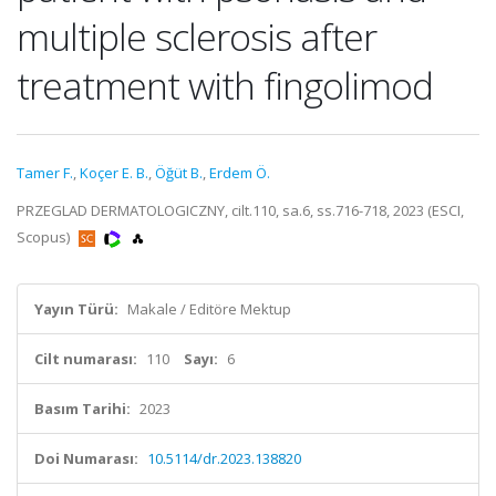
multiple sclerosis after
treatment with fingolimod
Tamer F.
,
Koçer E. B.
,
Öğüt B.
,
Erdem Ö.
PRZEGLAD DERMATOLOGICZNY, cilt.110, sa.6, ss.716-718, 2023 (ESCI,
Scopus)
Yayın Türü:
Makale / Editöre Mektup
Cilt numarası:
110
Sayı:
6
Basım Tarihi:
2023
Doi Numarası:
10.5114/dr.2023.138820