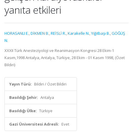
yanıta etkileri
HORASANLI E.
,
DİKMEN B.
,
REİSLİ R.
,
Karakelle N.
,
Yiğitbaşı B.
,
GÖĞÜŞ
N.
XXXII Türk Anesteziyoloji ve Reanimasyon Kongresi 28 Ekim-1
Kasım,1998 Antalya, Antalya, Türkiye, 28 Ekim - 01 Kasım 1998, (Özet
Bildiri)
Yayın Türü:
Bildiri / Özet Bildiri
Basıldığı Şehir:
Antalya
Basıldığı Ülke:
Türkiye
Gazi Üniversitesi Adresli:
Evet