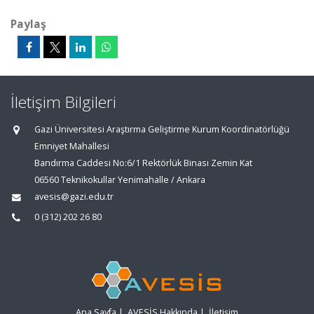
Paylaş
İletişim Bilgileri
Gazi Üniversitesi Araştırma Geliştirme Kurum Koordinatörlüğü
Emniyet Mahallesi
Bandırma Caddesi No:6/1 Rektörlük Binası Zemin Kat
06560 Teknikokullar Yenimahalle / Ankara
avesis@gazi.edu.tr
0 (312) 202 26 80
Ana Sayfa
|
AVESİS Hakkında
|
İletişim