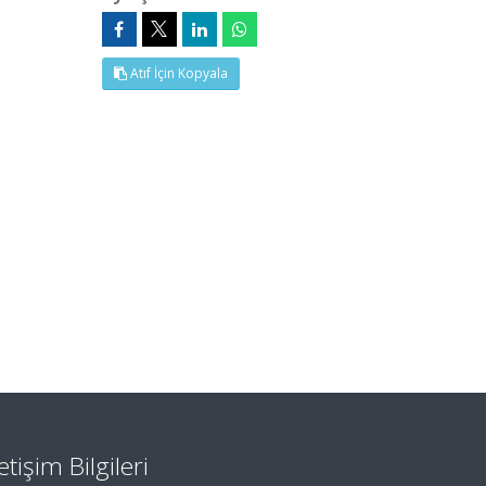
Atıf İçin Kopyala
letişim Bilgileri