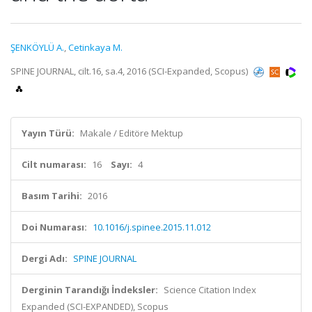
ŞENKÖYLÜ A.
,
Cetinkaya M.
SPINE JOURNAL, cilt.16, sa.4, 2016 (SCI-Expanded, Scopus)
Yayın Türü:
Makale / Editöre Mektup
Cilt numarası:
16
Sayı:
4
Basım Tarihi:
2016
Doi Numarası:
10.1016/j.spinee.2015.11.012
Dergi Adı:
SPINE JOURNAL
Derginin Tarandığı İndeksler:
Science Citation Index
Expanded (SCI-EXPANDED), Scopus