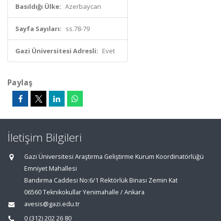
Basıldığı Ülke:
Azerbaycan
Sayfa Sayıları:
ss.78-79
Gazi Üniversitesi Adresli:
Evet
Paylaş
İletişim Bilgileri
Gazi Üniversitesi Araştırma Geliştirme Kurum Koordinatörlüğü
Emniyet Mahallesi
Bandırma Caddesi No:6/1 Rektörlük Binası Zemin Kat
06560 Teknikokullar Yenimahalle / Ankara
avesis@gazi.edu.tr
0 (312) 202 26 80