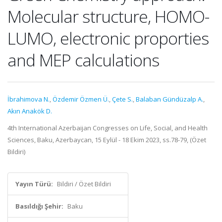
Molecular structure, HOMO-
LUMO, electronic proporties
and MEP calculations
İbrahimova N.
,
Özdemir Özmen Ü.
,
Çete S.
,
Balaban Gündüzalp A.
,
Akın Anakök D.
4th International Azerbaijan Congresses on Life, Social, and Health
Sciences, Baku, Azerbaycan, 15 Eylül - 18 Ekim 2023, ss.78-79, (Özet
Bildiri)
Yayın Türü:
Bildiri / Özet Bildiri
Basıldığı Şehir:
Baku