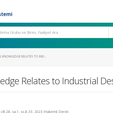
stemi
 KNOWLEDGE RELATES TO IND...
edge Relates to Industrial De
8, sa.1, ss.8-33, 2023 (Hakemli Dergi)