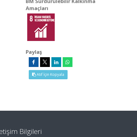
BM Sürdürülebilir Kalkınma
Amaçları
Paylaş
Atıf İçin Kopyala
letişim Bilgileri