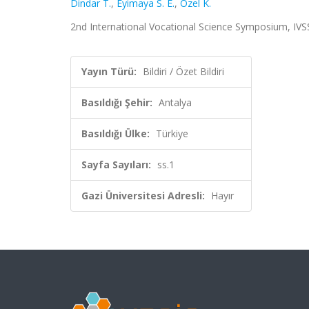
Dindar T.
,
Eyimaya S. E.
,
Özel K.
2nd International Vocational Science Symposium, IVSS 2
Yayın Türü:
Bildiri / Özet Bildiri
Basıldığı Şehir:
Antalya
Basıldığı Ülke:
Türkiye
Sayfa Sayıları:
ss.1
Gazi Üniversitesi Adresli:
Hayır