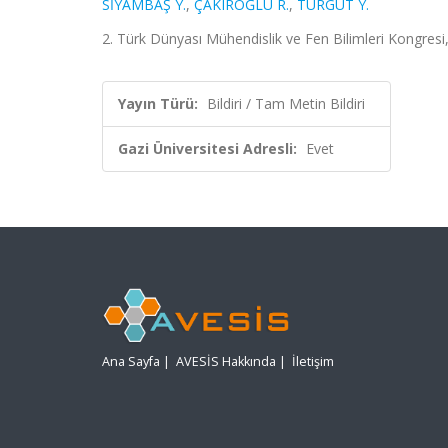
SİYAMBAŞ Y.
,
ÇAKIROĞLU R.
,
TURGUT Y.
2. Türk Dünyası Mühendislik ve Fen Bilimleri Kongresi,
Yayın Türü:
Bildiri / Tam Metin Bildiri
Gazi Üniversitesi Adresli:
Evet
Ana Sayfa
|
AVESİS Hakkında
|
İletişim