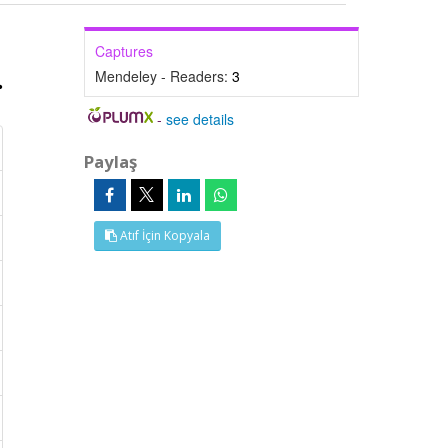
Captures
Mendeley - Readers:
3
-
see details
Paylaş
Atıf İçin Kopyala