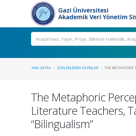
Gazi Üniversitesi
Akademik Veri Yönetim Si
Ara
ANA SAYFA
SON EKLENEN YAYINLAR
THE METAPHORIC P
The Metaphoric Percep
Literature Teachers, 
“Bilingualism”